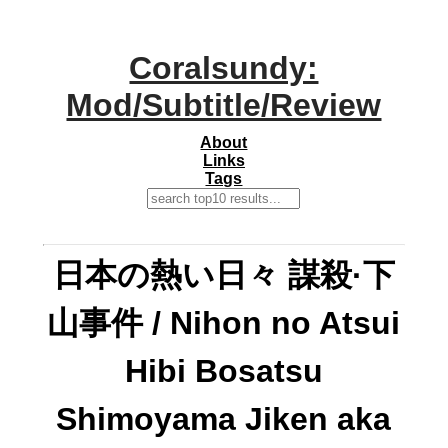
Coralsundy:
Mod/Subtitle/Review
About
Links
Tags
日本の熱い日々 謀殺·下
山事件 / Nihon no Atsui
Hibi Bosatsu
Shimoyama Jiken aka