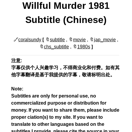
Willful Murder 1981
Subtitle (Chinese)
🔗
coralsundy
[
🔖
subtitle
, 🔖
movie
, 🔖
jap_movie
,
🔖
chs_subtitle
, 🔖
1980s
]
注意:
字幕仅供个人兴趣学习，不得商业化和付费。如有其
他字幕翻译是基于我提供的字幕，敬请标明出处。
Note:
Subtitles are only for personal use, no
commercialized purpose or distribution for
money. If you want to share them, please include
proper ciation(s) to my site. If you want to
translate to other languages based on the
subtitles I provide, please cite the source in your