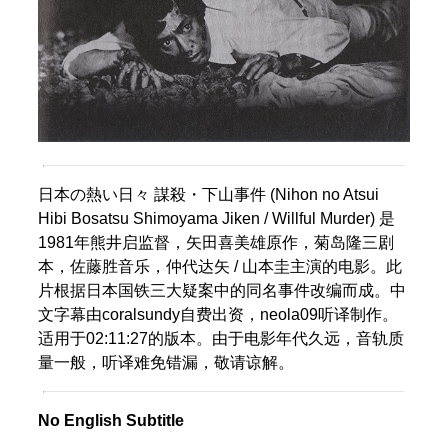
日本の熱い日々 謀殺・下山事件 (Nihon no Atsui
Hibi Bosatsu Shimoyama Jiken / Willful Murder) 是
1981年熊井启监督，矢田喜美雄原作，菊岛隆三剧
本，佐藤胜音乐，仲代达矢 / 山本圭主演的电影。此
片根据日本国铁三大疑案中的同名事件改编而成。中
文字幕由coralsundy自费出资，neola09听译制作。
适用于02:11:27的版本。由于电影年代久远，音轨质
量一般，听译难免错漏，敬请谅解。
No English Subtitle