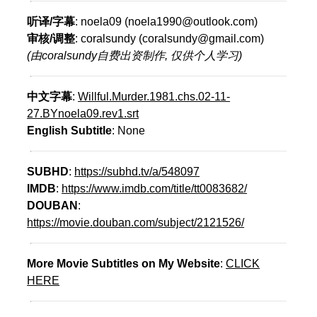
听译/字幕
: noela09 (noela1990@outlook.com)
审核/调整
: coralsundy (coralsundy@gmail.com)
(由coralsundy自费出资制作, 仅供个人学习)
中文字幕
:
Willful.Murder.1981.chs.02-11-
27.BYnoela09.rev1.srt
English Subtitle
: None
SUBHD
:
https://subhd.tv/a/548097
IMDB
:
https://www.imdb.com/title/tt0083682/
DOUBAN
:
https://movie.douban.com/subject/2121526/
More Movie Subtitles on My Website
:
CLICK
HERE