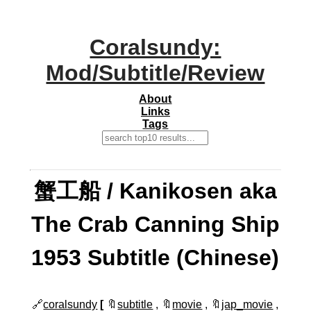
Coralsundy:
Mod/Subtitle/Review
About
Links
Tags
蟹工船 / Kanikosen aka
The Crab Canning Ship
1953 Subtitle (Chinese)
🔗
coralsundy
[
🔖
subtitle
, 🔖
movie
, 🔖
jap_movie
,