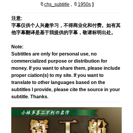
🔖
chs_subtitle
, 🔖
1950s
]
注意:
字幕仅供个人兴趣学习，不得商业化和付费。如有其
他字幕翻译是基于我提供的字幕，敬请标明出处。
Note:
Subtitles are only for personal use, no
commercialized purpose or distribution for
money. If you want to share them, please include
proper ciation(s) to my site. If you want to
translate to other languages based on the
subtitles I provide, please cite the source in your
subtitle. Thanks.