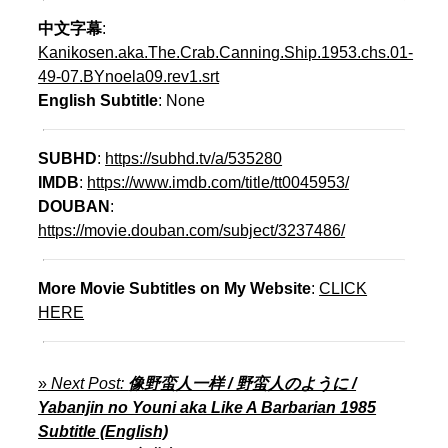
中文字幕
:
Kanikosen.aka.The.Crab.Canning.Ship.1953.chs.01-
49-07.BYnoela09.rev1.srt
English Subtitle
: None
SUBHD
:
https://subhd.tv/a/535280
IMDB
:
https://www.imdb.com/title/tt0045953/
DOUBAN
:
https://movie.douban.com/subject/3237486/
More Movie Subtitles on My Website
:
CLICK
HERE
»
Next Post:
像野蛮人一样 / 野蛮人のように /
Yabanjin no Youni aka Like A Barbarian 1985
Subtitle (English)