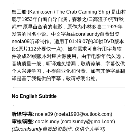
蟹工船 (Kanikosen / The Crab Canning Ship) 是山村
聪于1953年自编自导自演，森雅之/日高澄子/河野秋
武/中原早苗合演的电影，原作为小林多喜二1929年
发表的同名小说。中文字幕由coralsundy自费出资，
neola09听译制作。适用于01:49:07的30帧DVD版本
(比原片112分要快一点)。如有需求可自行用字幕软
件改成24帧版本对应片源使用。由于电影年代久远，
音轨质量一般，听译难免错漏，敬请谅解。字幕仅供
个人兴趣学习，不得商业化和付费。如有其他字幕翻
译是基于我提供的字幕，敬请标明出处。
No English Subtitle
听译/字幕
: noela09 (noela1990@outlook.com)
审核/调整
: coralsundy (coralsundy@gmail.com)
(由coralsundy自费出资制作, 仅供个人学习)