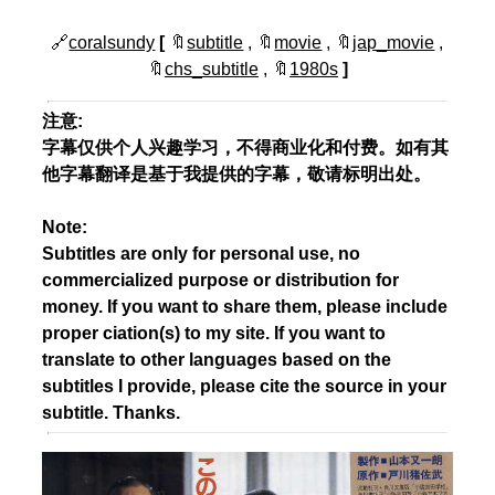
🔗
coralsundy
[
🔖
subtitle
, 🔖
movie
, 🔖
jap_movie
,
🔖
chs_subtitle
, 🔖
1980s
]
注意:
字幕仅供个人兴趣学习，不得商业化和付费。如有其
他字幕翻译是基于我提供的字幕，敬请标明出处。
Note:
Subtitles are only for personal use, no
commercialized purpose or distribution for
money. If you want to share them, please include
proper ciation(s) to my site. If you want to
translate to other languages based on the
subtitles I provide, please cite the source in your
subtitle. Thanks.