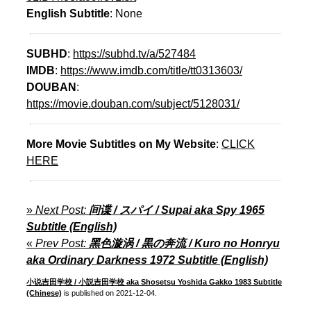
English Subtitle
: None
SUBHD
:
https://subhd.tv/a/527484
IMDB
:
https://www.imdb.com/title/tt0313603/
DOUBAN
:
https://movie.douban.com/subject/5128031/
More Movie Subtitles on My Website
:
CLICK
HERE
»
Next Post:
间谍 / スパイ / Supai aka Spy 1965
Subtitle (English)
«
Prev Post:
黑色漩涡 / 黒の奔流 / Kuro no Honryu
aka Ordinary Darkness 1972 Subtitle (English)
小说吉田学校 / 小説吉田学校 aka Shosetsu Yoshida Gakko 1983 Subtitle
(Chinese)
is published on 2021-12-04.