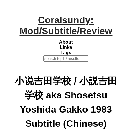
Coralsundy:
Mod/Subtitle/Review
About
Links
Tags
小说吉田学校 / 小説吉田
学校 aka Shosetsu
Yoshida Gakko 1983
Subtitle (Chinese)