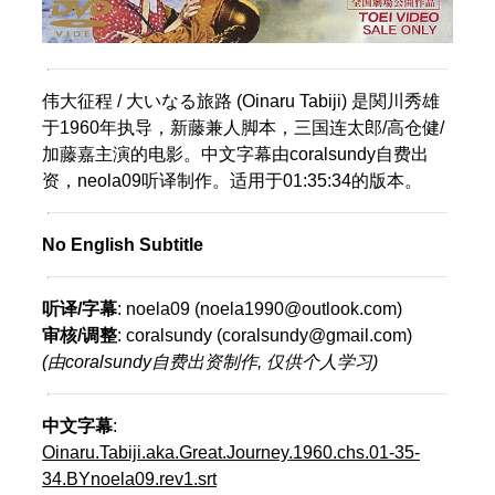
伟大征程 / 大いなる旅路 (Oinaru Tabiji) 是関川秀雄
于1960年执导，新藤兼人脚本，三国连太郎/高仓健/
加藤嘉主演的电影。中文字幕由coralsundy自费出
资，neola09听译制作。适用于01:35:34的版本。
No English Subtitle
听译/字幕
: noela09 (noela1990@outlook.com)
审核/调整
: coralsundy (coralsundy@gmail.com)
(由coralsundy自费出资制作, 仅供个人学习)
中文字幕
:
Oinaru.Tabiji.aka.Great.Journey.1960.chs.01-35-
34.BYnoela09.rev1.srt