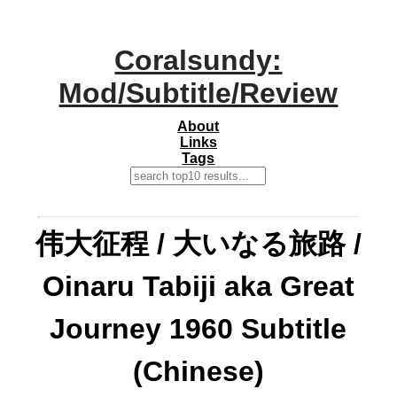
Coralsundy:
Mod/Subtitle/Review
About
Links
Tags
伟大征程 / 大いなる旅路 /
Oinaru Tabiji aka Great
Journey 1960 Subtitle
(Chinese)