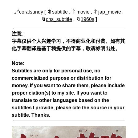
🔗
coralsundy
[
🔖
subtitle
, 🔖
movie
, 🔖
jap_movie
,
🔖
chs_subtitle
, 🔖
1960s
]
注意:
字幕仅供个人兴趣学习，不得商业化和付费。如有其
他字幕翻译是基于我提供的字幕，敬请标明出处。
Note:
Subtitles are only for personal use, no
commercialized purpose or distribution for
money. If you want to share them, please include
proper ciation(s) to my site. If you want to
translate to other languages based on the
subtitles I provide, please cite the source in your
subtitle. Thanks.