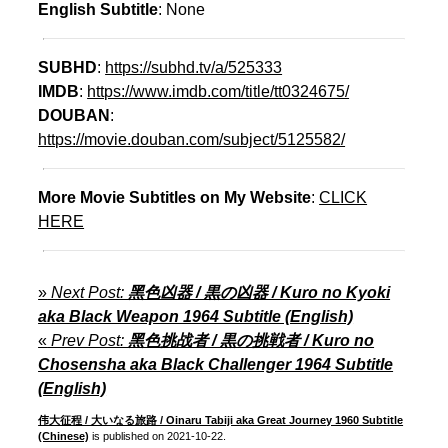
English Subtitle
: None
SUBHD
:
https://subhd.tv/a/525333
IMDB
:
https://www.imdb.com/title/tt0324675/
DOUBAN
:
https://movie.douban.com/subject/5125582/
More Movie Subtitles on My Website
:
CLICK
HERE
»
Next Post:
黑色凶器 / 黒の凶器 / Kuro no Kyoki
aka Black Weapon 1964 Subtitle (English)
«
Prev Post:
黑色挑战者 / 黒の挑戦者 / Kuro no
Chosensha aka Black Challenger 1964 Subtitle
(English)
伟大征程 / 大いなる旅路 / Oinaru Tabiji aka Great Journey 1960 Subtitle
(Chinese)
is published on 2021-10-22.